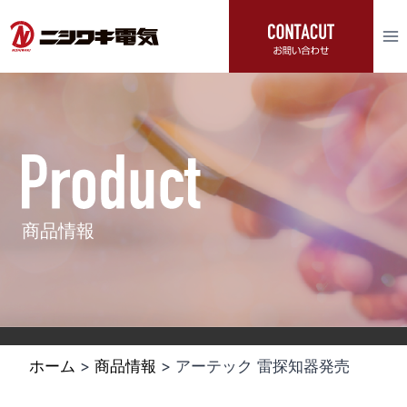
内
容
を
ス
キ
ッ
プ
商品情報
ホーム
>
商品情報
> アーテック 雷探知器発売